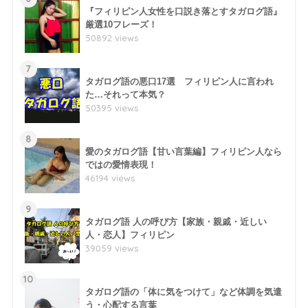
『フィリピン人女性を口説き落とすタガログ語』
厳選10フレーズ！
50892 views
7
タガログ語の悪口17選 フィリピン人に言われ
た…それって本気？
50395 views
8
愛のタガログ語【甘い言葉編】フィリピン人なら
ではの愛情表現！
46194 views
9
タガログ語 人の呼び方【家族・親戚・近しい
人・恋人】フィリピン
39059 views
10
タガログ語の「体に気をつけて」など体調を気遣
う・心配する言葉