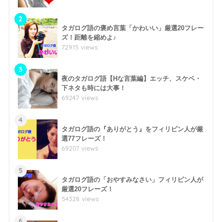
2
タガログ語の褒め言葉「かわいい」厳選20フレー
ズ！距離を縮めよ♪
72915 views
3
夜のタガログ語【Hな言葉編】エッチ、スケベ・
下ネタも時には大事！
69247 views
4
タガログ語の『ありがとう』をフィリピン人が厳
選77フレーズ！
69207 views
5
タガログ語の「おやすみなさい」フィリピン人が
厳選20フレーズ！
54328 views
6