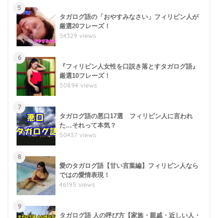
5
タガログ語の「おやすみなさい」フィリピン人が
厳選20フレーズ！
54329 views
6
『フィリピン人女性を口説き落とすタガログ語』
厳選10フレーズ！
50894 views
7
タガログ語の悪口17選 フィリピン人に言われ
た…それって本気？
50437 views
8
愛のタガログ語【甘い言葉編】フィリピン人なら
ではの愛情表現！
46195 views
9
タガログ語 人の呼び方【家族・親戚・近しい人・