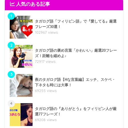
人気のある記事
1
タガログ語「フィリピン語」で『愛してる』厳選
フレーズ30選！
102967 views
2
タガログ語の褒め言葉「かわいい」厳選20フレー
ズ！距離を縮めよ♪
72917 views
3
夜のタガログ語【Hな言葉編】エッチ、スケベ・
下ネタも時には大事！
69255 views
4
タガログ語の『ありがとう』をフィリピン人が厳
選77フレーズ！
69208 views