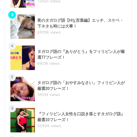
72920 views
3
夜のタガログ語【Hな言葉編】エッチ、スケベ・
下ネタも時には大事！
69298 views
4
タガログ語の『ありがとう』をフィリピン人が厳
選77フレーズ！
69218 views
5
タガログ語の「おやすみなさい」フィリピン人が
厳選20フレーズ！
54334 views
6
『フィリピン人女性を口説き落とすタガログ語』
厳選10フレーズ！
50904 views