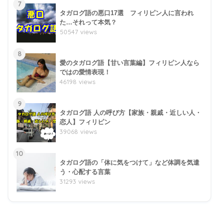
7
タガログ語の悪口17選 フィリピン人に言われ
た…それって本気？
50547 views
8
愛のタガログ語【甘い言葉編】フィリピン人なら
ではの愛情表現！
46198 views
9
タガログ語 人の呼び方【家族・親戚・近しい人・
恋人】フィリピン
39068 views
10
タガログ語の「体に気をつけて」など体調を気遣
う・心配する言葉
31293 views