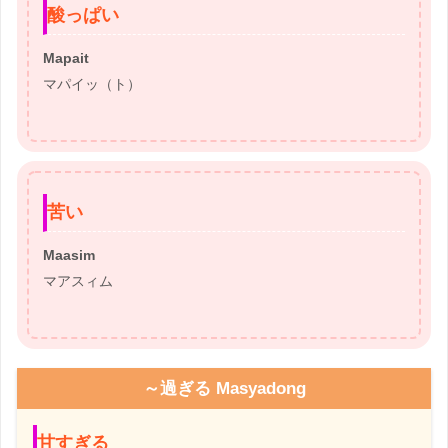
酸っぱい
Mapait
マパイッ（ト）
苦い
Maasim
マアスィム
～過ぎる Masyadong
甘すぎる