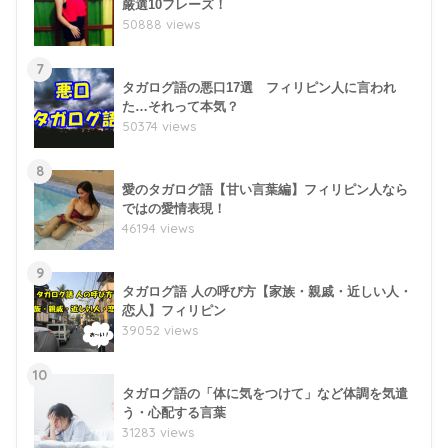
厳選10フレーズ！
50888 views
7
タガログ語の悪口17選 フィリピン人に言われ
た…それって本気？
50374 views
8
愛のタガログ語【甘い言葉編】フィリピン人なら
ではの愛情表現！
46194 views
9
タガログ語 人の呼び方【家族・親戚・近しい人・
恋人】フィリピン
39052 views
10
タガログ語の「体に気をつけて」など体調を気遣
う・心配する言葉
31283 views