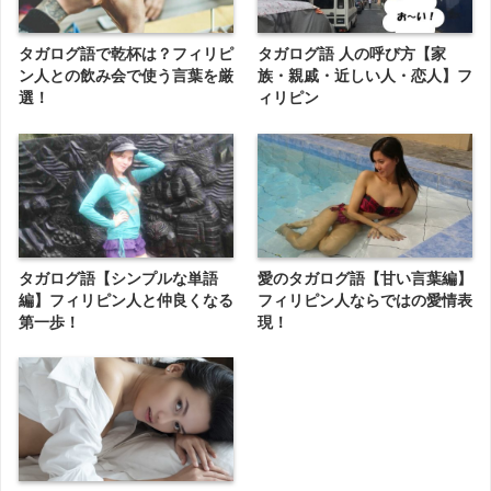
タガログ語で乾杯は？フィリピ
タガログ語 人の呼び方【家
ン人との飲み会で使う言葉を厳
族・親戚・近しい人・恋人】フ
選！
ィリピン
タガログ語【シンプルな単語
愛のタガログ語【甘い言葉編】
編】フィリピン人と仲良くなる
フィリピン人ならではの愛情表
第一歩！
現！