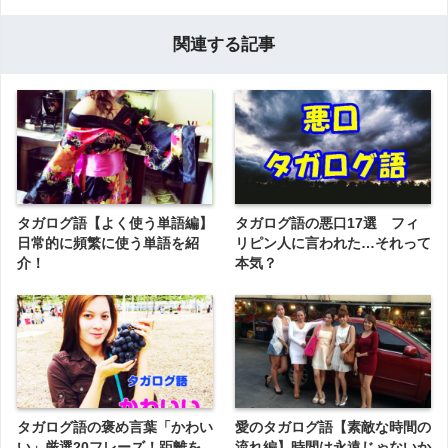
関連する記事
タガログ語【よく使う単語編】
タガログ語の悪口17選 フィ
日常的に頻繁に使う単語を紹
リピン人に言われた…それって
介！
本気？
タガログ語の褒め言葉「かわい
愛のタガログ語【素敵な時間の
い」厳選20フレーズ！距離を
流れ編】時間は永遠じゃないか