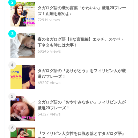
2
タガログ語の褒め言葉「かわいい」厳選20フレー
ズ！距離を縮めよ♪
72914 views
3
夜のタガログ語【Hな言葉編】エッチ、スケベ・
下ネタも時には大事！
69245 views
4
タガログ語の『ありがとう』をフィリピン人が厳
選77フレーズ！
69207 views
5
タガログ語の「おやすみなさい」フィリピン人が
厳選20フレーズ！
54327 views
6
『フィリピン人女性を口説き落とすタガログ語』