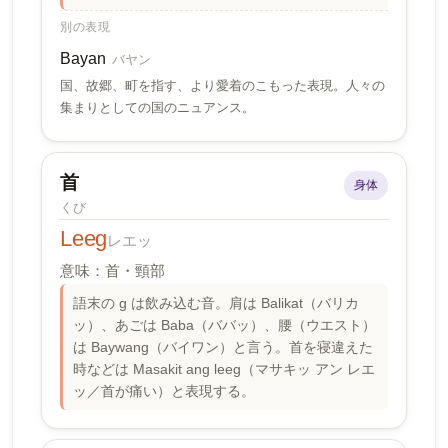
別の表現
Bayan
バヤン
国、故郷、町を指す、より愛着のこもった表現。人々の
集まりとしての国のニュアンス。
首
身体
くび
Leeg
レエッ
意味：首・頸部
語末の g は飲み込む音。肩は Balikat（バリカ
ッ）、あごは Baba（ババッ）、腰（ウエスト）
は Baywang（バイワン）と言う。首を寝違えた
時などは Masakit ang leeg（マサキッ アン レエ
ッ／首が痛い）と表現する。