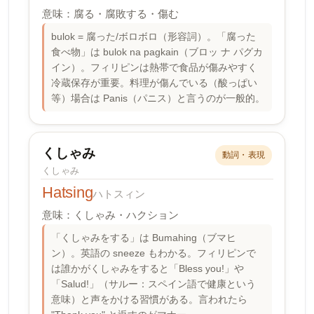
意味：腐る・腐敗する・傷む
bulok = 腐った/ボロボロ（形容詞）。「腐った
食べ物」は bulok na pagkain（ブロッ ナ パグカ
イン）。フィリピンは熱帯で食品が傷みやすく
冷蔵保存が重要。料理が傷んでいる（酸っぱい
等）場合は Panis（パニス）と言うのが一般的。
くしゃみ
動詞・表現
くしゃみ
Hatsing
ハトスィン
意味：くしゃみ・ハクション
「くしゃみをする」は Bumahing（ブマヒ
ン）。英語の sneeze もわかる。フィリピンで
は誰かがくしゃみをすると「Bless you!」や
「Salud!」（サルー：スペイン語で健康という
意味）と声をかける習慣がある。言われたら