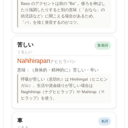
Baso のアクセントは前の "Ba" 。後ろを伸ばし
たり強調したりすると別の意味（「おなら」の
幼児語など）に聞こえる場合があるため、
「バ」を強く発音するのがコツ。
苦しい
形容詞
くるしい
Nahihirapan
ナヒヒラパン
意味：（身体的・精神的に）苦しい・辛い
呼吸が苦しい（息切れ）は Hinihingal（ヒニヒン
ガル）。生活や資金繰りが苦しい場合は
Naghihirap（ナグヒヒラップ）や Mahirap（マ
ヒラップ）を使う。
車
名詞
くるま