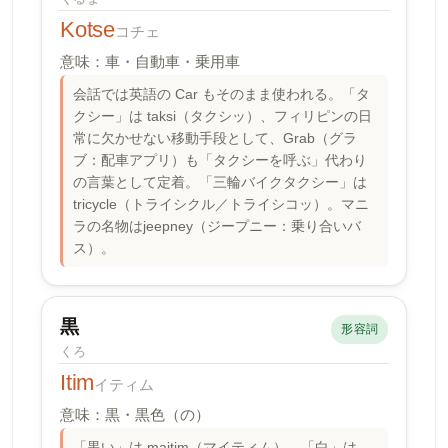
Kotse
コチェ
意味：車・自動車・乗用車
会話では英語の Car もそのまま使われる。「タ
クシー」は taksi（タクシッ）、フィリピンの日
常に欠かせない移動手段として、Grab（グラ
ブ：配車アプリ）も「タクシーを呼ぶ」代わり
の言葉として定着。「三輪バイクタクシー」は
tricycle（トライシクル／トライシコッ）。マニ
ラの名物はjeepney（ジープニー：乗り合いバ
ス）。
黒
形容詞
くろ
Itim
イティム
意味：黒・黒色（の）
「黒い」は maitim（マイティム）。「白」は