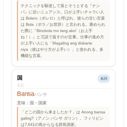
テクニックを駆使して落とそうとする『ナン
パ』に近いニュアンス。口が上手いチャラい人
は Bolero（ボレロ）と呼ばれ、彼らの甘い言葉
は Bola（ボラ／お世辞）と言われる。褒められ
た際に『Binobola mo lang ako!（お上手
ね！）』と冗談で返すのが定番。仕事の進め方
が上手い人にも「Magaling ang diskarte
niya（彼はやり方が上手い）」と使われる、多
機能な言葉。
国
名詞
くに
Bansa
バンサ
意味：国・国家
「どこの国から来ましたか？」は Anong bansa
galing?（アノン バンサ ガリン）。フィリピン
は7,641の島からなる群島国家。