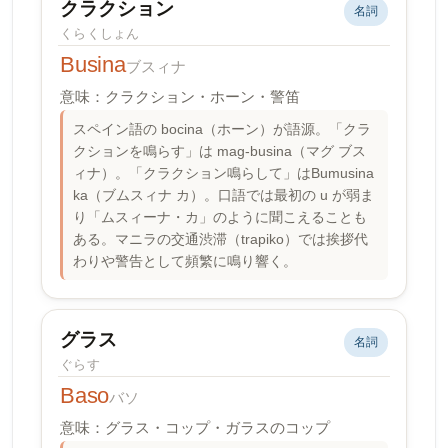
クラクション
名詞
くらくしょん
Busina
ブスィナ
意味：クラクション・ホーン・警笛
スペイン語の bocina（ホーン）が語源。「クラ
クションを鳴らす」は mag-busina（マグ ブス
ィナ）。「クラクション鳴らして」はBumusina
ka（ブムスィナ カ）。口語では最初の u が弱ま
り「ムスィーナ・カ」のように聞こえることも
ある。マニラの交通渋滞（trapiko）では挨拶代
わりや警告として頻繁に鳴り響く。
グラス
名詞
ぐらす
Baso
バソ
意味：グラス・コップ・ガラスのコップ