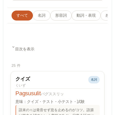
すべて
名詞
形容詞
動詞・表現
感情
目次を表示
25 件
クイズ
名詞
くいず
Pagsusulit
パグススリッ
意味：クイズ・テスト・小テスト・試験
語末の t は発音せず息を止めるのがコツ。語源