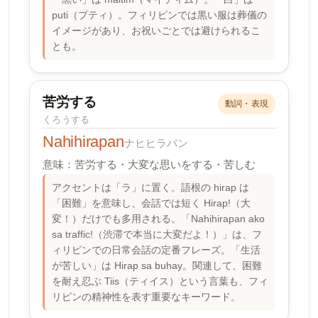
puti（プティ）。フィリピンでは黒い服は葬儀の
イメージがあり、お祝いごとでは避けられるこ
とも。
苦労する
動詞・表現
くろうする
Nahihirapan
ナヒヒラパン
意味：苦労する・大変な思いをする・苦しむ
アクセントは「ラ」に置く。語根の hirap は
「困難」を意味し、会話では短く Hirap!（大
変！）だけでも多用される。「Nahihirapan ako
sa traffic!（渋滞で本当に大変だよ！）」は、フ
ィリピンでの日常会話の定番フレーズ。「生活
が苦しい」は Hirap sa buhay。関連して、困難
を耐え忍ぶ Tiis（ティイス）という言葉も、フィ
リピンの精神性を表す重要なキーワード。