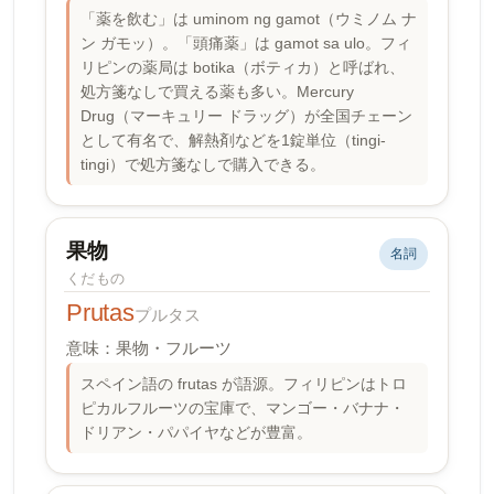
「薬を飲む」は uminom ng gamot（ウミノム ナ
ン ガモッ）。「頭痛薬」は gamot sa ulo。フィ
リピンの薬局は botika（ボティカ）と呼ばれ、
処方箋なしで買える薬も多い。Mercury
Drug（マーキュリー ドラッグ）が全国チェーン
として有名で、解熱剤などを1錠単位（tingi-
tingi）で処方箋なしで購入できる。
果物
名詞
くだもの
Prutas
プルタス
意味：果物・フルーツ
スペイン語の frutas が語源。フィリピンはトロ
ピカルフルーツの宝庫で、マンゴー・バナナ・
ドリアン・パパイヤなどが豊富。