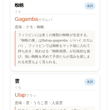
蜘蛛
名詞
くも
Gagamba
ガガムバ
意味：クモ・蜘蛛
フィリピンには多くの種類の蜘蛛が生息する。
「蜘蛛の巣」はBahay-gagamba（バハイ ガガム
バ）。フィリピンでは蜘蛛をマッチ箱に入れて
持ち歩き、戦わせる『蜘蛛相撲』が伝統的な遊
び。強い蜘蛛を求めて子供たちが茂みを探しま
わる光景もよく見られる。
雲
名詞
くも
Ulap
ウラッ
意味：雲・うろこ雲・入道雲