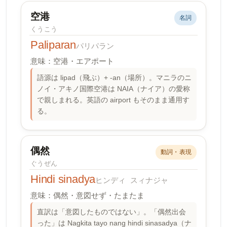
空港
名詞
くうこう
Paliparan
パリパラン
意味：空港・エアポート
語源は lipad（飛ぶ）+ -an（場所）。マニラのニ
ノイ・アキノ国際空港は NAIA（ナイア）の愛称
で親しまれる。英語の airport もそのまま通用す
る。
偶然
動詞・表現
ぐうぜん
Hindi sinadya
ヒンディ スィナジャ
意味：偶然・意図せず・たまたま
直訳は「意図したものではない」。「偶然出会
った」は Nagkita tayo nang hindi sinasadya（ナ