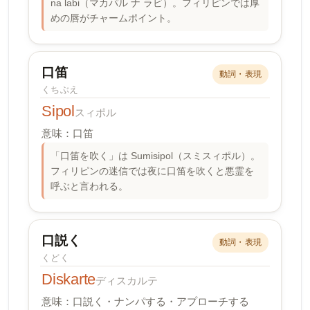
na labi（マカパル ナ ラビ）。フィリピンでは厚
めの唇がチャームポイント。
口笛
動詞・表現
くちぶえ
Sipol
スィポル
意味：口笛
「口笛を吹く」は Sumisipol（スミスィポル）。
フィリピンの迷信では夜に口笛を吹くと悪霊を
呼ぶと言われる。
口説く
動詞・表現
くどく
Diskarte
ディスカルテ
意味：口説く・ナンパする・アプローチする