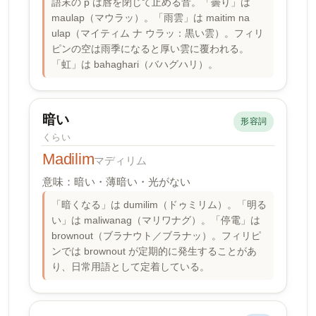
語末の p は唇を閉じて止める音。「曇り」は
maulap（マウラッ）。「雨雲」は maitim na
ulap（マイティム ナ ウラッ：黒い雲）。フィリ
ピンの空は雨季になると厚い雲に覆われる。
「虹」は bahaghari（バハグハリ）。
暗い
形容詞
くらい
Madilim
マディリム
意味：暗い・薄暗い・光がない
「暗くなる」は dumilim（ドゥミリム）。「明る
い」は maliwanag（マリワナグ）。「停電」は
brownout（ブラナウト／ブラナッ）。フィリピ
ンでは brownout が定期的に発生することがあ
り、日常用語として定着している。