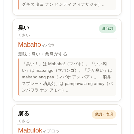
グキタ タヨ ナン ヒンディ スィナサジャ）。
臭い
形容詞
くさい
Mabaho
マバホ
意味：臭い・悪臭がする
「臭い！」は Mabaho!（マバホ）。「いい匂
い」は mabango（マバンゴ）。「足が臭い」は
mabaho ang paa（マバホ アン パア）。「消臭
スプレー・消臭剤」は pampawala ng amoy（パ
ンパワラ ナン アモイ）。
腐る
動詞・表現
くさる
Mabulok
マブロッ